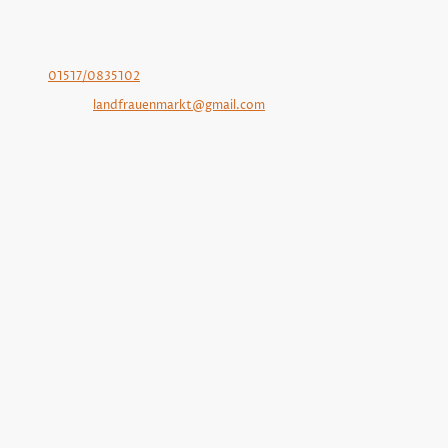
Telefon-Nr. der 1. Vorsitzende Gertrude Weinert: 0162-
2399523
Telefon-Nr. der Marktleitung Andrea Nagel-Meyn:
01517/0835102
E-Mail:
landfrauenmarkt@gmail.com
Adresse: Hauptstraße 40, Ihlienworth, 21775,
Niedersachsen, Deutschland