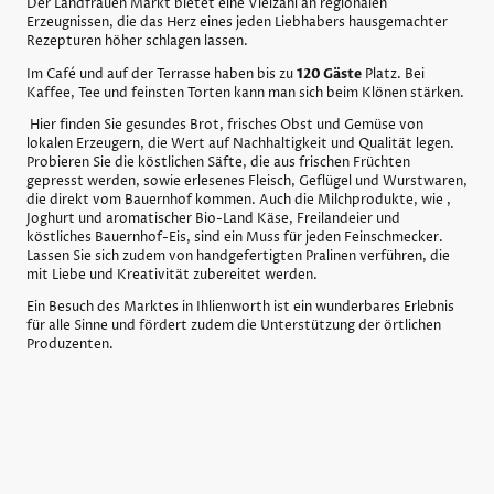
Der Landfrauen Markt bietet eine Vielzahl an regionalen
Erzeugnissen, die das Herz eines jeden Liebhabers hausgemachter
Rezepturen höher schlagen lassen.
Im Café und auf der Terrasse haben bis zu
120 Gäste
Platz. Bei
Kaffee, Tee und feinsten Torten kann man sich beim Klönen stärken.
Hier finden Sie gesundes Brot, frisches Obst und Gemüse von
lokalen Erzeugern, die Wert auf Nachhaltigkeit und Qualität legen.
Probieren Sie die köstlichen Säfte, die aus frischen Früchten
gepresst werden, sowie erlesenes Fleisch, Geflügel und Wurstwaren,
die direkt vom Bauernhof kommen. Auch die Milchprodukte, wie ,
Joghurt und aromatischer Bio-Land Käse, Freilandeier und
köstliches Bauernhof-Eis, sind ein Muss für jeden Feinschmecker.
Lassen Sie sich zudem von handgefertigten Pralinen verführen, die
mit Liebe und Kreativität zubereitet werden.
Ein Besuch des Marktes in Ihlienworth ist ein wunderbares Erlebnis
für alle Sinne und fördert zudem die Unterstützung der örtlichen
Produzenten.