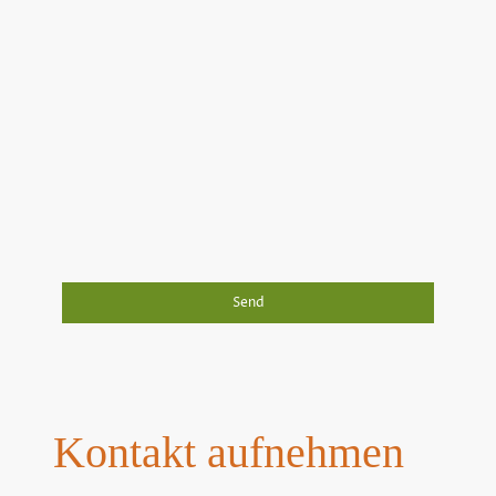
Ich bin damit einverstanden, dass diese Daten zum
Zwecke der Kontaktaufnahme gespeichert und
verarbeitet werden. Mir ist bekannt, dass ich meine
Einwilligung jederzeit widerrufen kann.
*
Bitte füllen Sie alle erforderlichen Felder aus.
Send
Kontakt aufnehmen