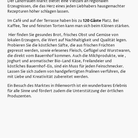
Der Landfrauen Markt bietet eine Vielzahl an regionalen
Erzeugnissen, die das Herz eines jeden Liebhabers hausgemachter
Rezepturen höher schlagen lassen.
Im Café und auf der Terrasse haben bis zu
120 Gäste
Platz. Bei
Kaffee, Tee und feinsten Torten kann man sich beim Klönen stärken.
Hier finden Sie gesundes Brot, frisches Obst und Gemüse von
lokalen Erzeugern, die Wert auf Nachhaltigkeit und Qualität legen.
Probieren Sie die köstlichen Säfte, die aus frischen Früchten
gepresst werden, sowie erlesenes Fleisch, Geflügel und Wurstwaren,
die direkt vom Bauernhof kommen. Auch die Milchprodukte, wie ,
Joghurt und aromatischer Bio-Land Käse, Freilandeier und
köstliches Bauernhof-Eis, sind ein Muss für jeden Feinschmecker.
Lassen Sie sich zudem von handgefertigten Pralinen verführen, die
mit Liebe und Kreativität zubereitet werden.
Ein Besuch des Marktes in Ihlienworth ist ein wunderbares Erlebnis
für alle Sinne und fördert zudem die Unterstützung der örtlichen
Produzenten.