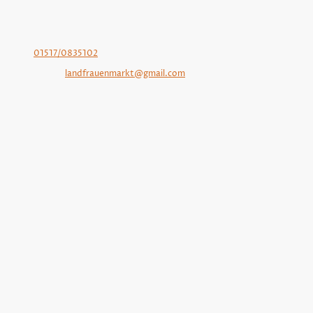
Telefon-Nr. der 1. Vorsitzende Gertrude Weinert: 0162-
2399523
Telefon-Nr. der Marktleitung Andrea Nagel-Meyn:
01517/0835102
E-Mail:
landfrauenmarkt@gmail.com
Adresse: Hauptstraße 40, Ihlienworth, 21775,
Niedersachsen, Deutschland