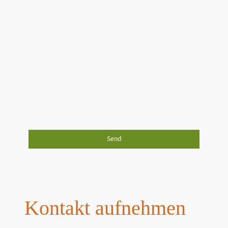
Ich bin damit einverstanden, dass diese Daten zum
Zwecke der Kontaktaufnahme gespeichert und
verarbeitet werden. Mir ist bekannt, dass ich meine
Einwilligung jederzeit widerrufen kann.
*
Bitte füllen Sie alle erforderlichen Felder aus.
Send
Kontakt aufnehmen